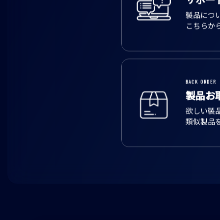
サポー
製品につ
こちらか
BACK ORDER
製品お
欲しい製
類似製品