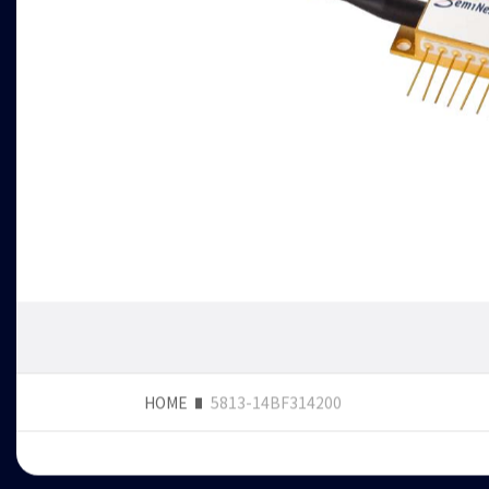
HOME
5813-14BF314200