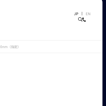
JP
EN
700nm（指定）
）