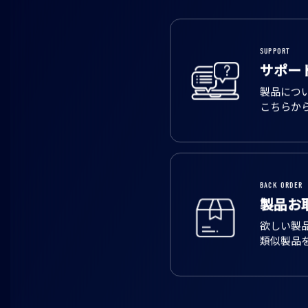
SUPPORT
サポー
製品につ
こちらか
BACK ORDER
製品お
欲しい製
類似製品