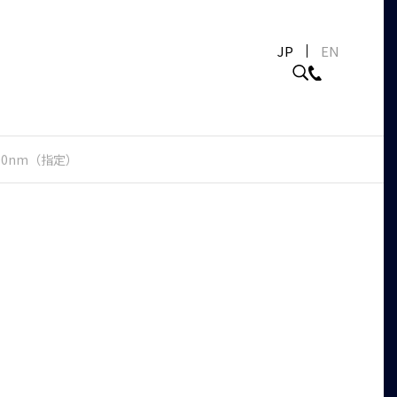
JP
EN
900nm（指定）
）