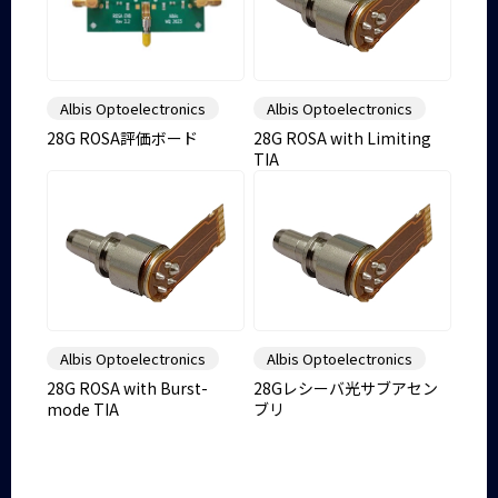
Albis Optoelectronics
Albis Optoelectronics
28G ROSA評価ボード
28G ROSA with Limiting
TIA
Albis Optoelectronics
Albis Optoelectronics
28G ROSA with Burst-
28Gレシーバ光サブアセン
mode TIA
ブリ