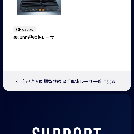
OEwaves
3000nm狭線幅レーザ
〈
自己注入同期型狭線幅半導体レーザ一覧に戻る