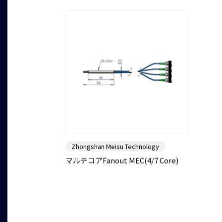
Zhongshan Meisu Technology
マルチコアFanout MEC(4/7 Core)