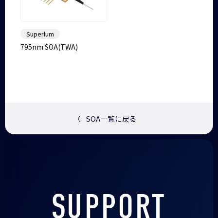
Superlum
795nm SOA(TWA)
〈
SOA一覧に戻る
SUPPORT