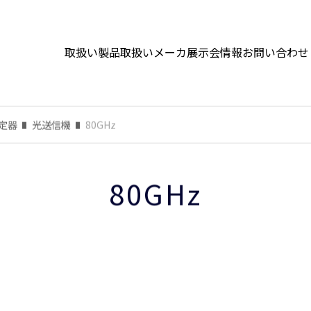
取扱い製品
取扱いメーカ
展示会情報
お問い合わせ
定器
光送信機
80GHz
80GHz