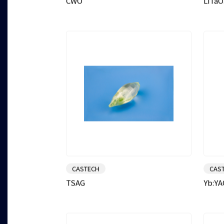
CWO
LiTaO
CASTECH
CAS
TSAG
Yb:YA