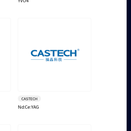
YVO4
CASTECH
Nd:Ce:YAG