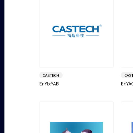
CASTECH
CAS
Er:Yb:YAB
Er:YA