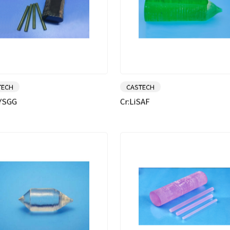
TECH
CASTECH
:YSGG
Cr:LiSAF