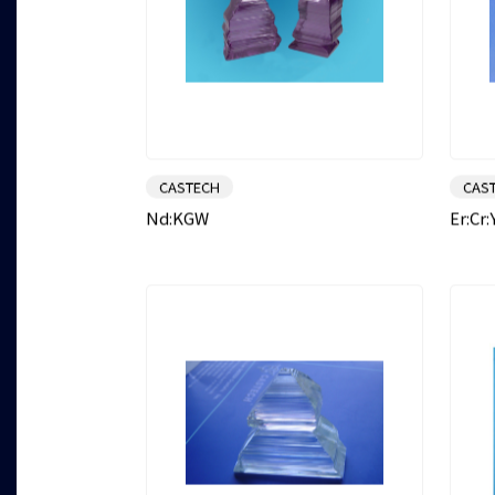
CASTECH
CAS
Nd:KGW
Er:Cr