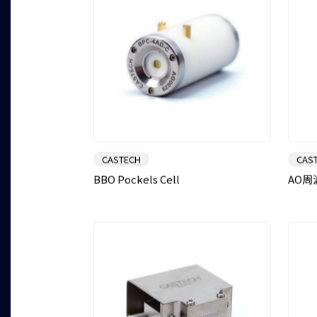
CASTECH
CAS
BBO Pockels Cell
AO周波