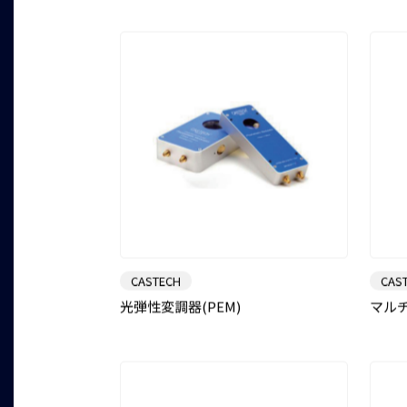
CASTECH
CAS
光弾性変調器(PEM)
マル