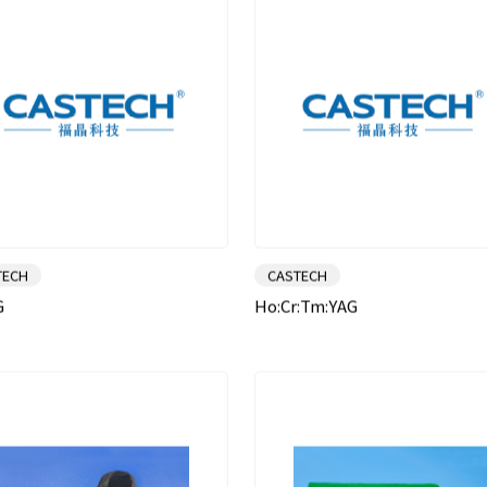
TECH
CASTECH
G
Ho:Cr:Tm:YAG