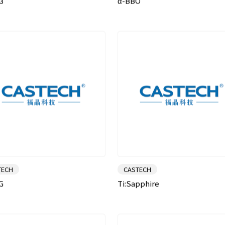
3
α-BBO
TECH
CASTECH
G
Ti:Sapphire