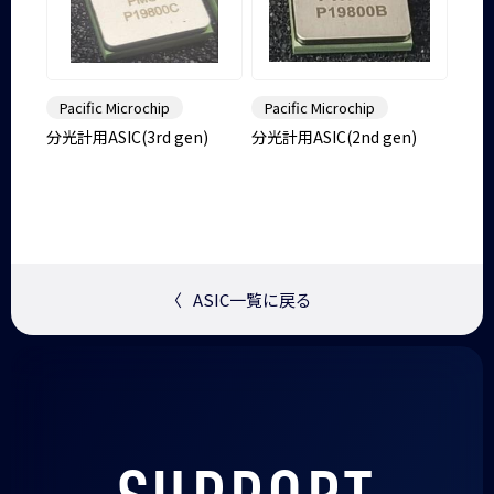
Pacific Microchip
Pacific Microchip
分光計用ASIC(3rd gen)
分光計用ASIC(2nd gen)
〈
ASIC一覧に戻る