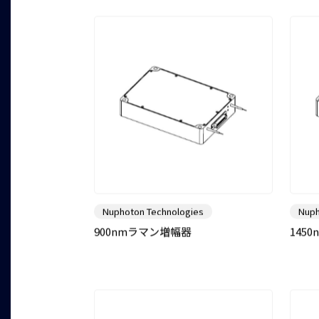
Nuphoton Technologies
Nuph
900nmラマン増幅器
145