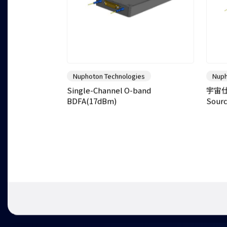
Nuphoton Technologies
Nuph
Single-Channel O-band
宇宙仕様
BDFA(17dBm)
Sour