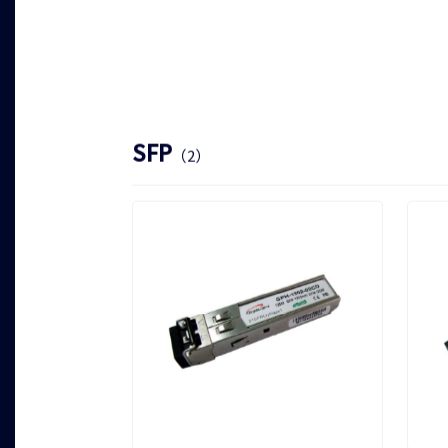
SFP
（2）