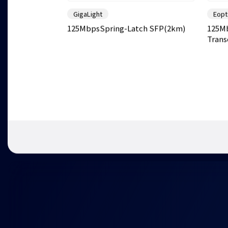
GigaLight
Eopt
125MbpsSpring-Latch SFP(2km)
125Mb
Trans