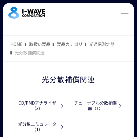
HOME
取扱い製品
製品カテゴリ
光通信測定器
光分散補償関連
光分散補償関連
CD/PMDアナライザ
チューナブル分散補償
（3）
器
（1）
光分散エミュレータ
（1）