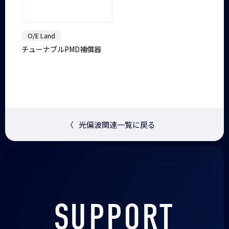
O/E Land
チューナブルPMD補償器
〈
光偏波関連一覧に戻る
SUPPORT