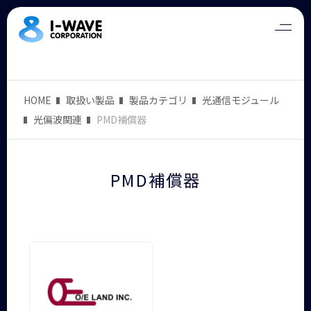
HOME
取扱い製品
製品カテゴリ
光通信モジュール
光偏波関連
PMD補償器
PMD補償器