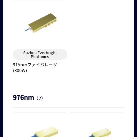
Suzhou Everbright
Photonics
915nmファイバレーザ
(300W)
976nm
（2）