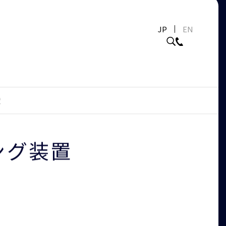
JP
EN
置
ング装置