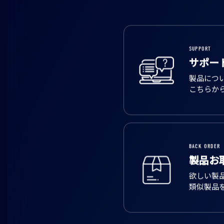
SUPPORT
サポー
製品につ
こちらか
BACK ORDER
製品お
欲しい製
類似製品