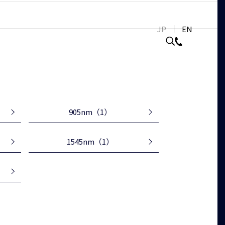
JP
EN
905nm
（1）
1545nm
（1）