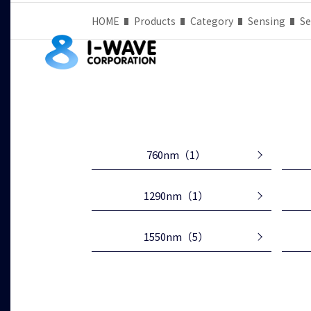
HOME
Products
Category
Sensing
Se
760nm
（1）
1290nm
（1）