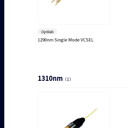
Optilab
1290nm Single Mode VCSEL
1310nm
（1）