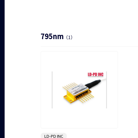
LD-PD INC
760/763nm VCSEL(TO-39)
795nm
（1）