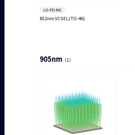
LD-PD INC
852nm VCSEL(TO-46)
905nm
（1）