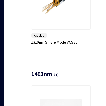
Optilab
1310nm Single Mode VCSEL
1403nm
（1）