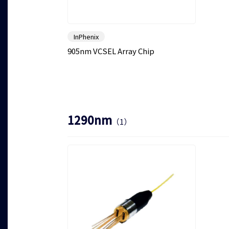
InPhenix
905nm VCSEL Array Chip
1290nm
（1）