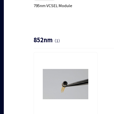
LD-PD INC
795nm VCSEL Module
852nm
（1）