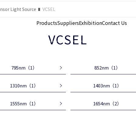
Products
Suppliers
Exhibition
Contact Us
nsor Light Source
VCSEL
VCSEL
795nm
（1）
852nm
（1）
1310nm
（1）
1403nm
（1）