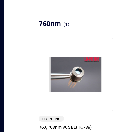
1550nm
（5）
760nm
（1）