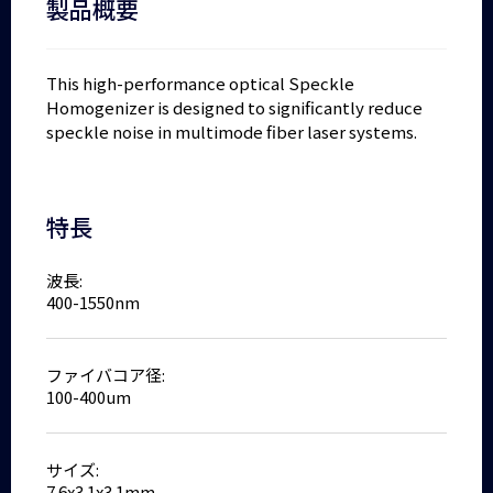
製品概要
This high-performance optical Speckle
Homogenizer is designed to significantly reduce
speckle noise in multimode fiber laser systems.
特長
波長:
400-1550nm
ファイバコア径:
100-400um
サイズ:
7.6x3.1x3.1mm