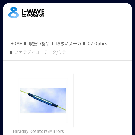
HOME
取扱い製品
取扱いメーカ
OZ Optics
ファラディローテータ/ミラー
Faraday Rotators/Mirrors