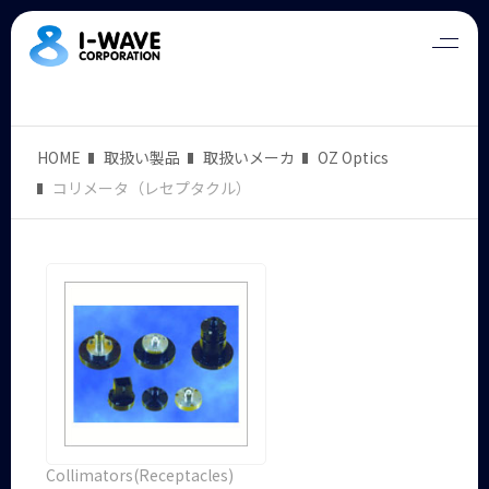
HOME
取扱い製品
取扱いメーカ
OZ Optics
コリメータ（レセプタクル）
Collimators(Receptacles)