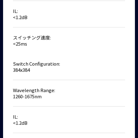
IL:
<1.2dB
スイッチング速度:
<25ms
Switch Configuration:
384x384
Wavelength Range:
1260-1675nm
IL:
<1.2dB