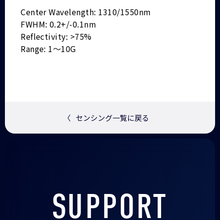
Center Wavelength: 1310/1550nm
FWHM: 0.2+/-0.1nm
Reflectivity: >75%
Range: 1～10G
〈
センシング一覧に戻る
SUPPORT