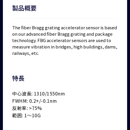
製品概要
The fiber Bragg grating accelerator sensor is based
on our advanced fiber Bragg grating and package
technology. FBG accelerator sensors are used to
measure vibration in bridges, high buildings, dams,
railways, etc.
特長
中心波長: 1310/1550nm
FWHM: 0.2+/-0.1nm
反射率: >75%
範囲: 1～10G