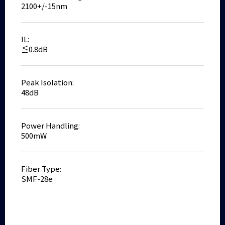
2100+/-15nm
IL:
≦0.8dB
Peak Isolation:
48dB
Power Handling:
500mW
Fiber Type:
SMF-28e