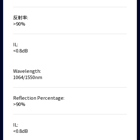
反射率:
>90%
IL:
<0.8dB
Wavelength:
1064/1550nm
Reflection Percentage:
>90%
IL:
<0.8dB