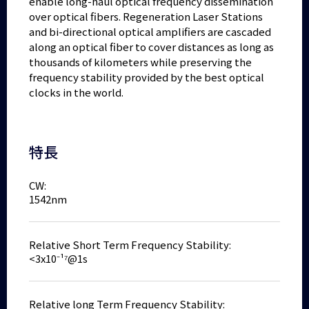
enable long-haul optical frequency dissemination
over optical fibers. Regeneration Laser Stations
and bi-directional optical amplifiers are cascaded
along an optical fiber to cover distances as long as
thousands of kilometers while preserving the
frequency stability provided by the best optical
clocks in the world.
特長
CW:
1542nm
Relative Short Term Frequency Stability:
<3x10⁻¹⁷@1s
Relative long Term Frequency Stability: