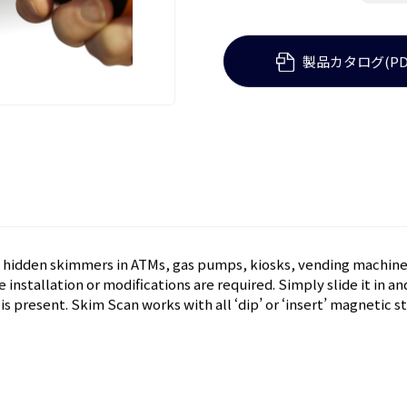
メーカ
Berkel
製品カタログ(PD
s hidden skimmers in ATMs, gas pumps, kiosks, vending machin
 installation or modifications are required. Simply slide it in an
is present. Skim Scan works with all ‘dip’ or ‘insert’ magnetic 