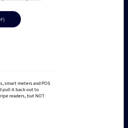
ey Varitronics Systems
F)
es, smart meters and POS
d pull it back out to
stripe readers, but NOT