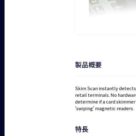
製品概要
Skim Scan instantly detect
retail terminals. No hardware
determine if a card skimmer 
‘swiping’ magnetic readers.