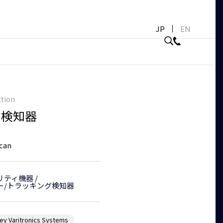
JP
EN
tion
ー検知器
can
リティ機器
/
ー/トラッキング検知器