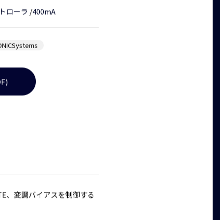
ントローラ
/
400mA
NICSystems
F)
力、TE、変調バイアスを制御する