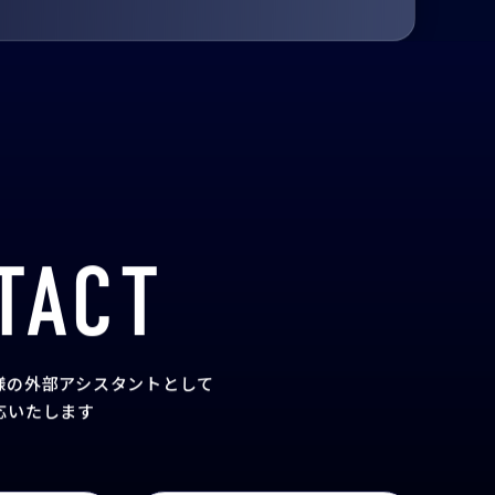
TACT
様の外部アシスタント
として
応いたします