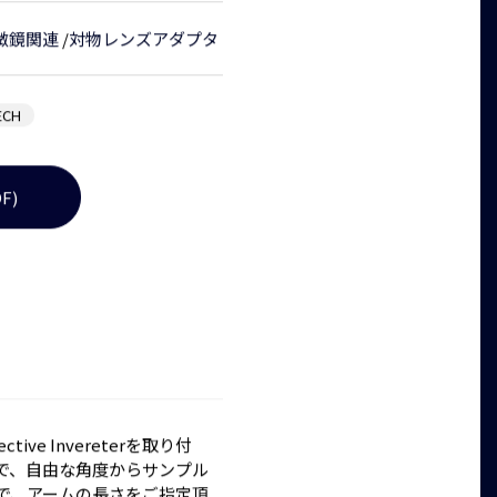
微鏡関連
/
対物レンズアダプタ
ECH
F)
e Invereterを取り付
とで、自由な角度からサンプル
で、アームの長さをご指定頂