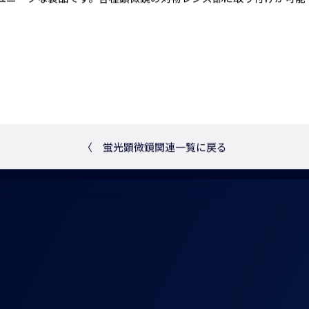
〈
蛍光顕微鏡関連一覧に戻る