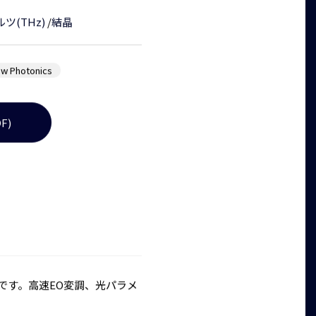
ツ(THz)
/
結晶
w Photonics
F)
る結晶です。高速EO変調、光パラメ