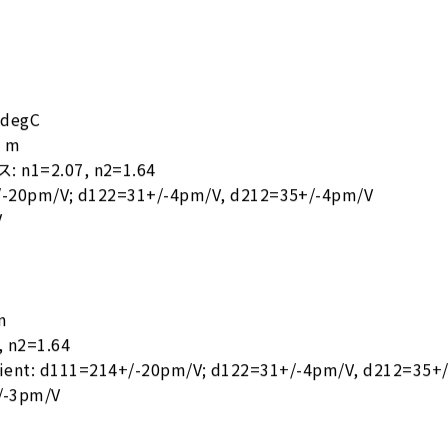
degC
 m
=2.07, n2=1.64
0pm/V; d122=31+/-4pm/V, d212=35+/-4pm/V
V
m
, n2=1.64
icient: d111=214+/-20pm/V; d122=31+/-4pm/V, d212=35+
+/-3pm/V