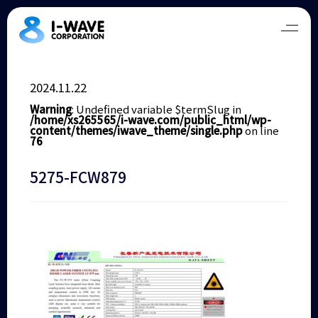
2024.11.22
Warning
: Undefined variable $termSlug in
/home/xs265565/i-wave.com/public_html/wp-
content/themes/iwave_theme/single.php
on line
76
5275-FCW879