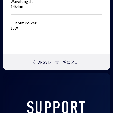
Wavelength:
1484nm
Output Power:
10W
〈
DPSSレーザ一覧に戻る
SUPPORT