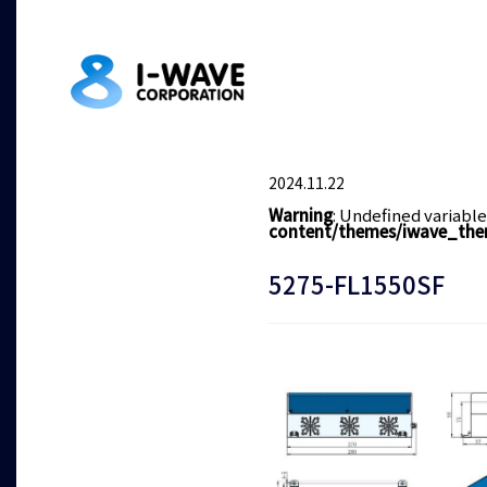
2024.11.22
Warning
: Undefined variabl
content/themes/iwave_the
5275-FL1550SF