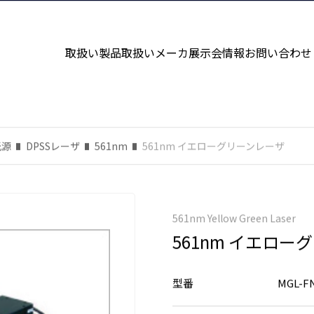
取扱い製品
取扱いメーカ
展示会情報
お問い合わせ
光源
DPSSレーザ
561nm
561nm イエローグリーンレーザ
561nm Yellow Green Laser
561nm イエロー
型番
MGL-FN