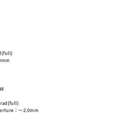
ull)
0mm
mW
ad(full)
Aperture：～2.0mm