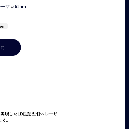
レーザ
/
561nm
ser
F)
性を実現したLD励起型個体レーザ
ます。