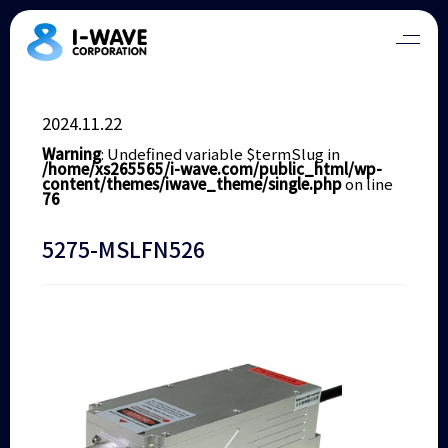
2024.11.22
Warning
: Undefined variable $termSlug in
/home/xs265565/i-wave.com/public_html/wp-
content/themes/iwave_theme/single.php
on line
76
5275-MSLFN526