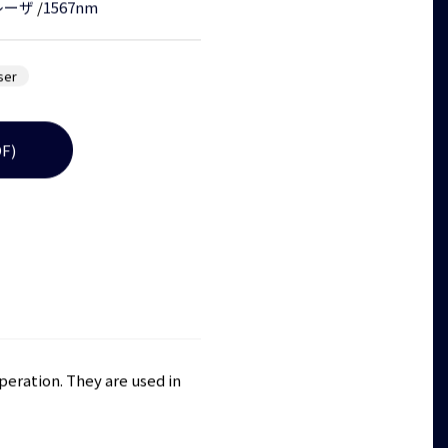
レーザ
/
1567nm
ser
F)
peration. They are used in