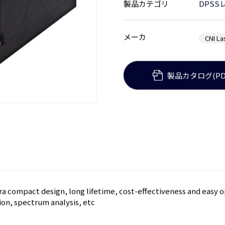
製品カテゴリ
DPSS
メーカ
CNI La
製品カタログ(PD
a compact design, long lifetime, cost-effectiveness and easy o
n, spectrum analysis, etc