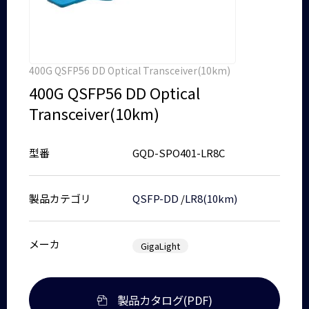
400G QSFP56 DD Optical Transceiver(10km)
400G QSFP56 DD Optical
Transceiver(10km)
型番
GQD-SPO401-LR8C
製品カテゴリ
QSFP-DD
/
LR8(10km)
メーカ
GigaLight
製品カタログ(PDF)