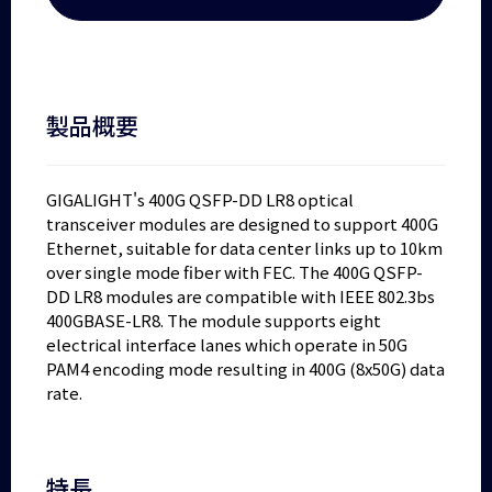
製品概要
GIGALIGHT's 400G QSFP-DD LR8 optical
transceiver modules are designed to support 400G
Ethernet, suitable for data center links up to 10km
over single mode fiber with FEC. The 400G QSFP-
DD LR8 modules are compatible with IEEE 802.3bs
400GBASE-LR8. The module supports eight
electrical interface lanes which operate in 50G
PAM4 encoding mode resulting in 400G (8x50G) data
rate.
特長