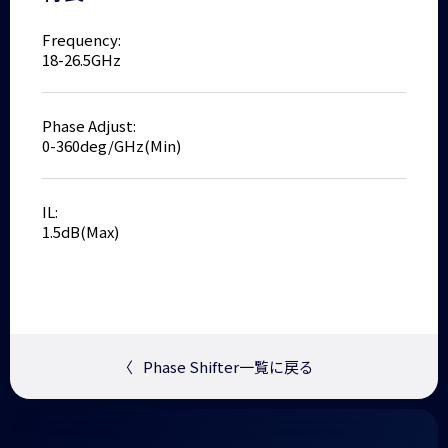
Frequency:
18-26.5GHz
Phase Adjust:
0-360deg/GHz(Min)
IL:
1.5dB(Max)
〈
Phase Shifter一覧に戻る