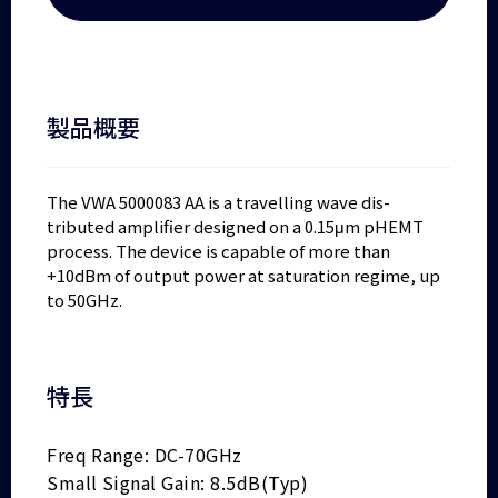
製品概要
The VWA 5000083 AA is a travelling wave dis-
tributed amplifier designed on a 0.15μm pHEMT
process. The device is capable of more than
+10dBm of output power at saturation regime, up
to 50GHz.
特長
Freq Range: DC-70GHz
Small Signal Gain: 8.5dB(Typ)