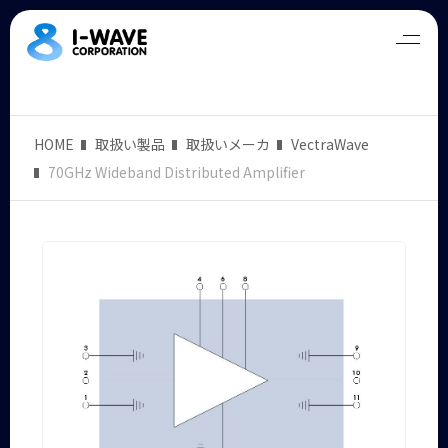
HOME
取扱い製品
取扱いメーカ
VectraWave
70GHz Wideband Distributed Amplifier