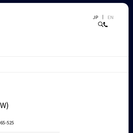
JP
EN
mW)
65-525