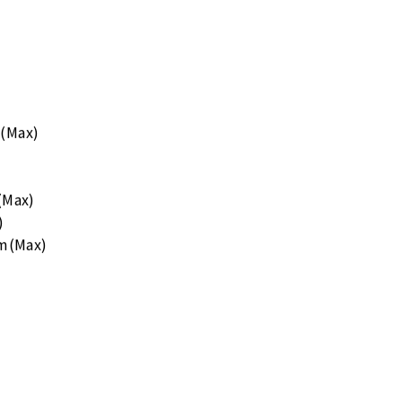
Max)
(Max)
)
nm(Max)