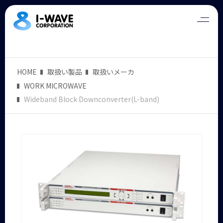
HOME
取扱い製品
取扱いメーカ
WORK MICROWAVE
Wideband Block Downconverter(L-band)