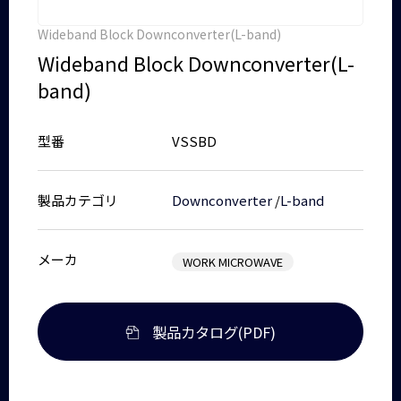
Wideband Block Downconverter(L-band)
Wideband Block Downconverter(L-
band)
型番
VSSBD
製品カテゴリ
Downconverter
/
L-band
メーカ
WORK MICROWAVE
製品カタログ(PDF)