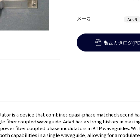
製品カテゴリ
光変調
メーカ
AdvR
製品カタログ(PD
tor is a device that combines quasi-phase matched second ha
gle fiber coupled waveguide. AdvR has a strong history in makin
h power fiber coupled phase modulators in KTP waveguides. Wi
both capabilities in a single waveguide, allowing for a modula