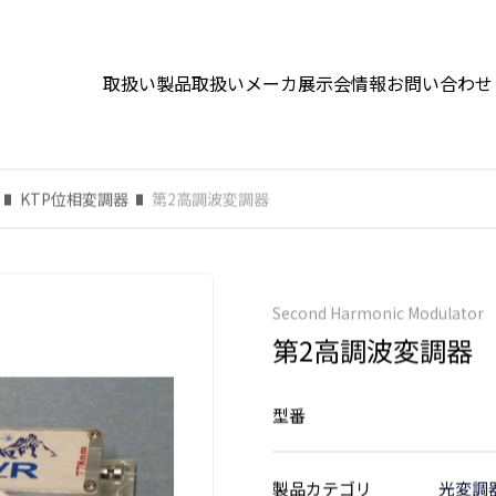
取扱い製品
取扱いメーカ
展示会情報
お問い合わせ
KTP位相変調器
第2高調波変調器
Second Harmonic Modulator
第2高調波変調器
型番