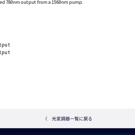
ed 780nm output from a 1560nm pump.
tput
tput
〈
光変調器一覧に戻る