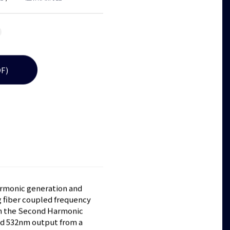
器
/
KTP位相変調器
F)
rmonic generation and
g fiber coupled frequency
th the Second Harmonic
ted 532nm output from a