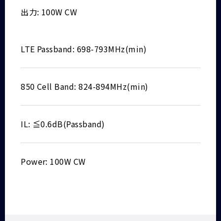
出力: 100W CW
LTE Passband: 698-793MHz(min)
850 Cell Band: 824-894MHz(min)
IL: ≦0.6dB(Passband)
Power: 100W CW