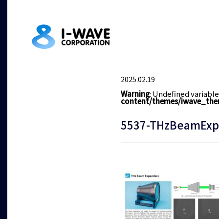
2025.02.19
Warning
: Undefined variabl
content/themes/iwave_the
5537-THzBeamExp