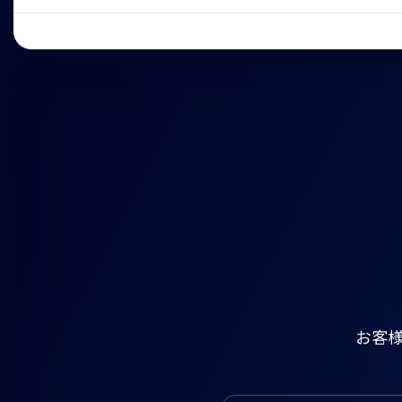
HOME
5537-THzBeamExpander
お客