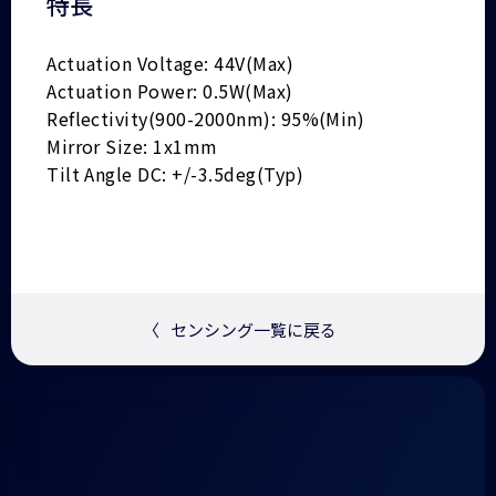
特長
Actuation Voltage: 44V(Max)
Actuation Power: 0.5W(Max)
Reflectivity(900-2000nm): 95%(Min)
Mirror Size: 1x1mm
Tilt Angle DC: +/-3.5deg(Typ)
〈
センシング一覧に戻る