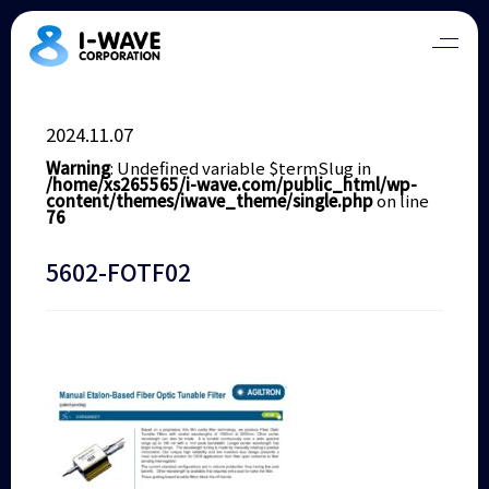
2024.11.07
Warning
: Undefined variable $termSlug in
/home/xs265565/i-wave.com/public_html/wp-
content/themes/iwave_theme/single.php
on line
76
5602-FOTF02