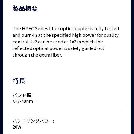
製品概要
The HPFC Series fiber optic coupler is fully tested
and burn-in at the specified high power for quality
control. 2x2 can be used as 1x2 in which the
reflected optical power is safely guided out
through the extra fiber.
特長
バンド幅:
λ+/-40nm
ハンドリングパワー:
20W