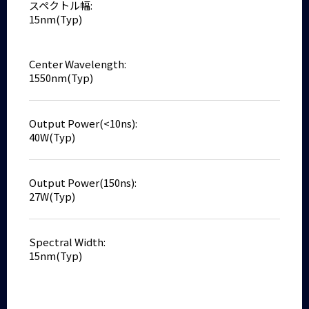
スペクトル幅:
15nm(Typ)
Center Wavelength:
1550nm(Typ)
Output Power(<10ns):
40W(Typ)
Output Power(150ns):
27W(Typ)
Spectral Width:
15nm(Typ)