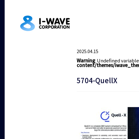
2025.04.15
Warning
: Undefined variabl
content/themes/iwave_the
5704-QuellX