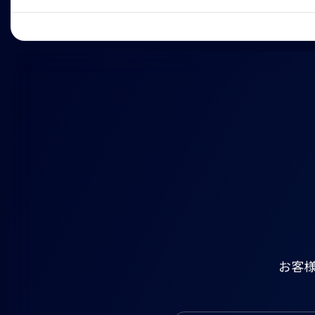
HOME
5704-QuellX
お客