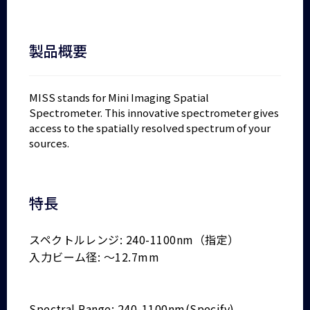
製品概要
MISS stands for Mini Imaging Spatial
Spectrometer. This innovative spectrometer gives
access to the spatially resolved spectrum of your
sources.
特長
スペクトルレンジ: 240-1100nm（指定）
入力ビーム径: ～12.7mm
Spectral Range: 240-1100nm(Specify)