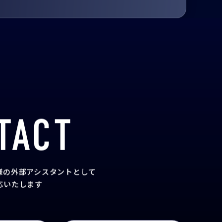
TACT
様の外部アシスタント
として
応いたします