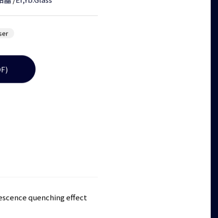
結晶
/
Er,Yb:Glass
ser
F)
orescence quenching effect