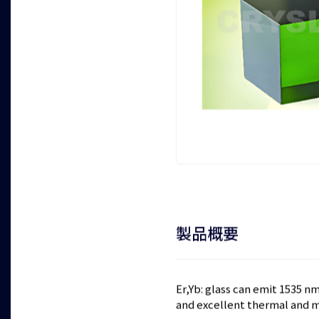
製品概要
Er,Yb: glass can emit 1535 n
and excellent thermal and m