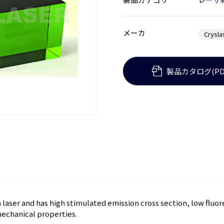
製品カテゴリ
レーザ
メーカ
Crysla
製品カタログ(PD
m laser and has high stimulated emission cross section, low flu
echanical properties.